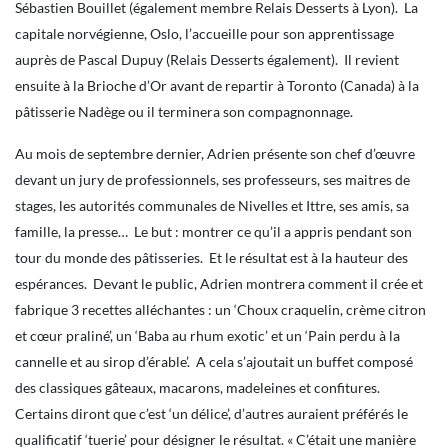
Sébastien Bouillet (également membre Relais Desserts à Lyon). La
capitale norvégienne, Oslo, l’accueille pour son apprentissage
auprès de Pascal Dupuy (Relais Desserts également). Il revient
ensuite à la Brioche d’Or avant de repartir à Toronto (Canada) à la
pâtisserie Nadège ou il terminera son compagnonnage.
Au mois de septembre dernier, Adrien présente son chef d’œuvre
devant un jury de professionnels, ses professeurs, ses maitres de
stages, les autorités communales de Nivelles et Ittre, ses amis, sa
famille, la presse… Le but : montrer ce qu’il a appris pendant son
tour du monde des pâtisseries. Et le résultat est à la hauteur des
espérances. Devant le public, Adrien montrera comment il crée et
fabrique 3 recettes alléchantes : un ‘Choux craquelin, crème citron
et cœur praliné’, un ‘Baba au rhum exotic’ et un ‘Pain perdu à la
cannelle et au sirop d’érable’. A cela s’ajoutait un buffet composé
des classiques gâteaux, macarons, madeleines et confitures.
Certains diront que c’est ‘un délice’, d’autres auraient préférés le
qualificatif ‘tuerie’ pour désigner le résultat. « C’était une manière