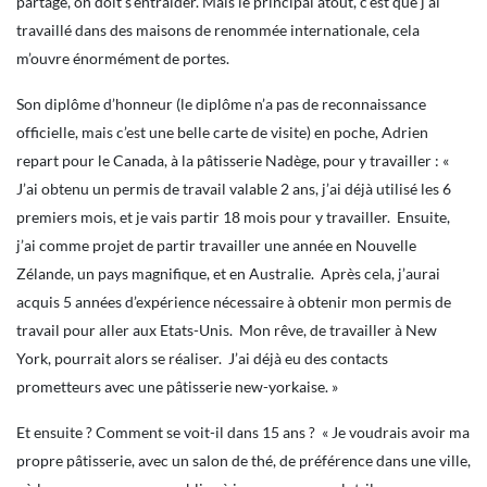
partage, on doit s’entraider. Mais le principal atout, c’est que j’ai
travaillé dans des maisons de renommée internationale, cela
m’ouvre énormément de portes.
Son diplôme d’honneur (le diplôme n’a pas de reconnaissance
officielle, mais c’est une belle carte de visite) en poche, Adrien
repart pour le Canada, à la pâtisserie Nadège, pour y travailler : «
J’ai obtenu un permis de travail valable 2 ans, j’ai déjà utilisé les 6
premiers mois, et je vais partir 18 mois pour y travailler. Ensuite,
j’ai comme projet de partir travailler une année en Nouvelle
Zélande, un pays magnifique, et en Australie. Après cela, j’aurai
acquis 5 années d’expérience nécessaire à obtenir mon permis de
travail pour aller aux Etats-Unis. Mon rêve, de travailler à New
York, pourrait alors se réaliser. J’ai déjà eu des contacts
prometteurs avec une pâtisserie new-yorkaise. »
Et ensuite ? Comment se voit-il dans 15 ans ? « Je voudrais avoir ma
propre pâtisserie, avec un salon de thé, de préférence dans une ville,