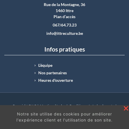
Rue de la Montagne, 36
1460 Ittre
Plan d’accès
067/64.73.23
info@ittreculture.be
Infos pratiques
L’équipe
Nos partenaires
Heures d'ouverture
Copyright CLI © |
Mentions légales
|
Conditions générales de vente
|
N°Entreprise : BE0414.742.009 |
BE50 0012 6285 4518
Notre site utilise des cookies pour améliorer
l'expérience client et l'utilisation de son site.
En continuant à surfer sur ce site, vous acceptez
les