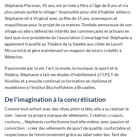
Stéphanie Pierman, 45 ans, est arrivée à Ittre à l’âge de 8 ans et n’a
plus jamais quitté le village ! Impossible pour elle d’habiter ailleurs,
Stéphanie vit à Virginal avec sa fille de 15 ans, mannequin et
maquilleuse pour le projet de sa maman. Tombée amoureuse de son
village où elle y défend les intérêts des commerçants et artisans en
tant que vice-présidente de l’association Comartagrind, Stéphanie a
également travaillé au Théâtre de la Valette aux côtés de Leonil
Mccormick et gère maintenant un magasin de loisirs créatifs à
Waterloo.
Passionnée par la vie, l'art, la mode, la musique, le sport et le
théâtre, Stéphanie a fait ses études d’habillement à l’I.P.E.T de
Nivelles et a ensuite continué sa formation en stylisme et
modélisme à l’Institut Bischoffsheim à Bruxelles.
De l’imagination à la concrétisation
Comme tout enfant avec des rêves plein la tête, elle a su réaliser le
sien : lancer sa propre marque de vêtements. Création, croquis,
couture,… Stéphanie confectionne tout elle-même, avec passion et
conviction : créer des vêtements de sport de qualité, confortable et
respectueux de l’environnement grâce au label oeko-tex. Tant des