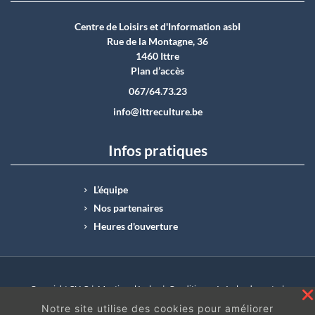
Centre de Loisirs et d'Information asbI
Rue de la Montagne, 36
1460 Ittre
Plan d’accès
067/64.73.23
info@ittreculture.be
Infos pratiques
L’équipe
Nos partenaires
Heures d'ouverture
Copyright CLI © |
Mentions légales
|
Conditions générales de vente
|
N°Entreprise : BE0414.742.009 |
BE50 0012 6285 4518
Notre site utilise des cookies pour améliorer