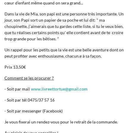
cœur d'enfant même quand on sera grand...
Dans la vie de Mia, son papi est une personne très importante. Un
jour, son Papi sort un papier de sa poche et lui dit: " ma
choupinette, j'aimerais que tu gardes cette liste, si tu le veux bien,
que tu réalises certains points qu' elle contient avant de te croire
trop grande pour les bêtises. "
Un rappel pour les petits que la vie est une belle aventure dont on
peut profiter avec enthousiasme, chacun.e à sa façon.
Prix 13,50€
Comment se les procurer ?
- Soit par mail
www.livreettortue@gmail.com
- Soit par tél 0475/37 57 16
- Soit par messenger (Facebook)
Je vous fixerai un rendez-vous pour le retrait de la commande.
Au plaisir de vous conseiller !