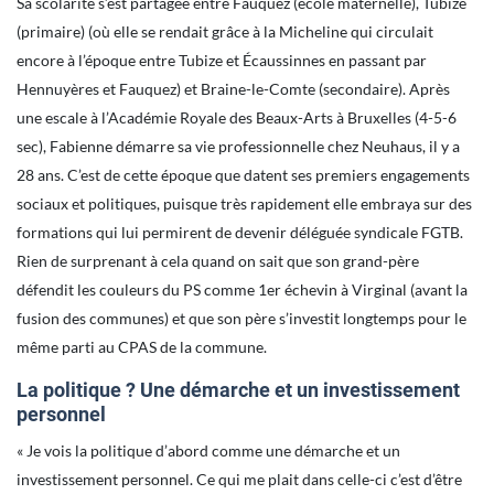
Sa scolarité s’est partagée entre Fauquez (école maternelle), Tubize
(primaire) (où elle se rendait grâce à la Micheline qui circulait
encore à l’époque entre Tubize et Écaussinnes en passant par
Hennuyères et Fauquez) et Braine-le-Comte (secondaire). Après
une escale à l’Académie Royale des Beaux-Arts à Bruxelles (4-5-6
sec), Fabienne démarre sa vie professionnelle chez Neuhaus, il y a
28 ans. C’est de cette époque que datent ses premiers engagements
sociaux et politiques, puisque très rapidement elle embraya sur des
formations qui lui permirent de devenir déléguée syndicale FGTB.
Rien de surprenant à cela quand on sait que son grand-père
défendit les couleurs du PS comme 1er échevin à Virginal (avant la
fusion des communes) et que son père s’investit longtemps pour le
même parti au CPAS de la commune.
La politique ? Une démarche et un investissement
personnel
« Je vois la politique d’abord comme une démarche et un
investissement personnel. Ce qui me plait dans celle-ci c’est d’être