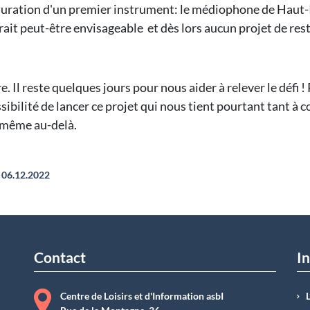
estauration d'un premier instrument: le médiophone de Haut
rait peut-être envisageable et dès lors aucun projet de res
Il reste quelques jours pour nous aider à relever le défi ! Pa
ibilité de lancer ce projet qui nous tient pourtant tant à c
e même au-delà.
06.12.2022
Contact
In
Centre de Loisirs et d'Information asbI