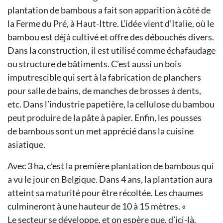
plantation de bambous a
fait son apparition à côté de
la Ferme
du Pré, à Haut-Ittre. L’idée vient d’Italie,
où le
bambou est déjà cultivé et
offre des débouchés divers.
Dans la
construction, il est utilisé comme
échafaudage
ou structure de bâtiments.
C’est aussi un bois
imputrescible
qui sert à la fabrication de
planchers
pour salle de bains, de
manches de brosses à dents,
etc.
Dans l’industrie papetière, la cellulose
du bambou
peut produire de la
pâte à papier. Enfin, les pousses
de
bambous sont un met apprécié dans
la cuisine
asiatique.
Avec 3 ha, c’est la première plantation
de bambous qui
a vu le jour en
Belgique. Dans 4 ans, la plantation
aura
atteint sa maturité pour être récoltée.
Les chaumes
culmineront à
une hauteur de 10 à 15 mètres. «
Le
secteur se développe, et on espère que,
d’ici-là,