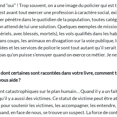
d "oui" ! Trop souvent, on a une image du policier qui est tr
 c'est avant tout exercer une profession à caractère social, 
licier pénètre dans le quotidien de la population, toutes cat
on attend de lui une solution. Quelques exemples de missions
riels, avec blessés, mortels), les vols qualifiés dans les hab
sans coups, les animaux en divagation sur la voie publique, l
ées et les services de police le sont tout autant qu'il serai
s pas qu'on puisse s'ennuyer quand on exerce ce métier. Je n
, dont certaines sont racontées dans votre livre, comment t
vous aide ?
ent catastrophiques sur le plan humain… Quand il y a un fa
qu'il y a aussi des victimes. Ce statut de victime peut être 
e pour soutenir les victimes, les accompagner, les entendre,
nd, en face de nous, se trouve un suspect. La force de conti