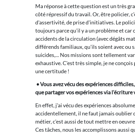
Ma réponse à cette question est un très gran
côté répressif du travail. Or, être policier,
d'assertivité, de prise d'initiatives. Le po
toujours parce qu'il y a un problème et car 
accidents de la circulation (avec dégâts maté
différends familiaux, qu'ils soient avec ou 
suicides,... Nos missions sont tellement vari
exhaustive. C'est très simple, je ne conçoi
une certitude !
• Vous avez vécu des expériences difficiles
que partager vos expériences via l’écriture 
En effet, j'ai vécu des expériences absolum
accidentellement, il ne faut jamais oublier 
métier, c'est aussi de tout mettre en oeuvr
Ces tâches, nous les accomplissons aussi qua