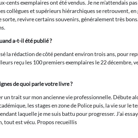
cents exemplaires ont été vendus. Je ne m'attendais pas du
Mes collègues et supérieurs hiérarchiques se retrouvent, en g
que sorte, revivre certains souvenirs, généralement très bons
ns.
nd a-t-il été publié ?
ssé la rédaction de côté pendant environ trois ans, pour repr
ailleurs reçu les 100 premiers exemplaires le 22 décembre, v
nes de quoi parle votre livre ?
r un trait sur mon ancienne vie professionnelle. Débute al
académique, les stages en zone de Police puis, la vie sur le te
endant laquelle je me suis battu pour progresser. J'ai essa
, tout est vécu. Propos recueillis