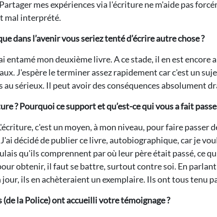
 Partager mes expériences via l'écriture ne m'aide pas forc
t mal interprété.
ue dans l’avenir vous seriez tenté d’écrire autre chose ?
 J'ai entamé mon deuxième livre. A ce stade, il en est encore 
aux. J'espère le terminer assez rapidement car c'est un suje
s au sérieux. Il peut avoir des conséquences absolument 
ure ? Pourquoi ce support et qu’est-ce qui vous a fait passer
. L'écriture, c'est un moyen, à mon niveau, pour faire passer
 J'ai décidé de publier ce livre, autobiographique, car je vo
ulais qu'ils comprennent par où leur père était passé, ce qu'
ur obtenir, il faut se battre, surtout contre soi. En parlan
n jour, ils en achèteraient un exemplaire. Ils ont tous tenu 
de la Police) ont accueilli votre témoignage ?