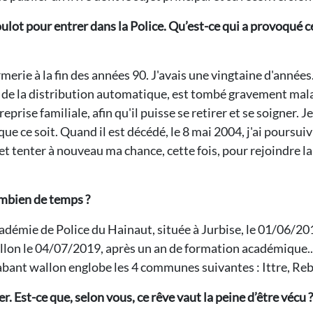
oulot pour entrer dans la Police. Qu’est-ce qui a provoqué c
rmerie à la fin des années 90. J'avais une vingtaine d'anné
r de la distribution automatique, est tombé gravement mala
eprise familiale, afin qu'il puisse se retirer et se soigner. 
que ce soit. Quand il est décédé, le 8 mai 2004, j'ai poursuiv
r et tenter à nouveau ma chance, cette fois, pour rejoindre l
ombien de temps ?
'Académie de Police du Hainaut, située à Jurbise, le 01/06/20
llon le 04/07/2019, après un an de formation académique...
abant wallon englobe les 4 communes suivantes : Ittre, Reb
. Est-ce que, selon vous, ce rêve vaut la peine d’être vécu ?