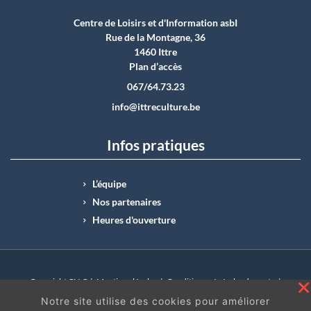
Centre de Loisirs et d'Information asbI
Rue de la Montagne, 36
1460 Ittre
Plan d’accès
067/64.73.23
info@ittreculture.be
Infos pratiques
L’équipe
Nos partenaires
Heures d'ouverture
Copyright CLI © |
Mentions légales
|
Conditions générales de vente
|
N°Entreprise : BE0414.742.009 |
BE50 0012 6285 4518
Notre site utilise des cookies pour améliorer