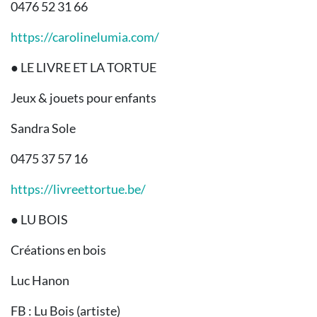
0476 52 31 66
https://carolinelumia.com/
● LE LIVRE ET LA TORTUE
Jeux & jouets pour enfants
Sandra Sole
0475 37 57 16
https://livreettortue.be/
● LU BOIS
Créations en bois
Luc Hanon
FB : Lu Bois (artiste)