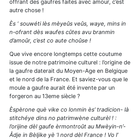
offrant des gaufres faites avec amour, c’est
autre chose !
Ès ‘ souwéti lès mèyeûs veûs, waye, mins in
n-ofrant dès waufes cûtes avu branmin
d’amoûr, c’est co aute choûse !
Que vive encore longtemps cette coutume
issue de notre patrimoine culturel : l’origine de
la gaufre daterait du Moyen-Age en Belgique
et le nord de la France. Et saviez-vous que le
moule a gaufre aurait été invente par un
forgeron au 13eme siècle ?
Èspèrone què vike co lonmin ès’ tradicion- là
stitchéye dins no patrimwène culturèl ! :
l’orijine dèl gaufe èrmontroût au Mwèyin-n’-
Âdje in Bèljike yè ‘l nord dèl France ! Vo l’