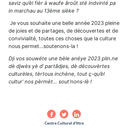
saviz qu’èl fièr à waufe âroût sté indvinté pa
in marchau au 13ème sièke ?
Je vous souhaite une belle année 2023 pleine
de joies et de partages, de découvertes et de
convivialité, toutes ces choses que la culture
nous permet…soutenons-la !
Dji vos souwéte une bèle anéye 2023 plin.ne
dè djwès yè d’ partâdjes, dè dècouvèrtes
culturèles, tèrtous inchène, tout ç-qu’èl
cultur’ nos pèrmèt… sout’nons-lè !
Centre Culturel d'Ittre