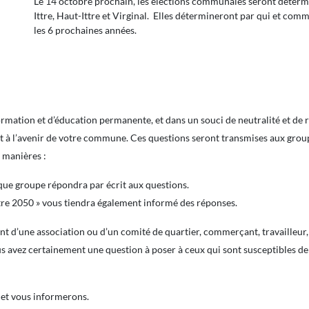
Le 14 octobre prochain, les élections communales seront détermi
Ittre, Haut-Ittre et Virginal. Elles détermineront par qui et c
les 6 prochaines années.
formation et d’éducation permanente, et dans un souci de neutralité et de
t à l’avenir de votre commune. Ces questions seront transmises aux grou
 manières :
ue groupe répondra par écrit aux questions.
tre 2050 » vous tiendra également informé des réponses.
ant d’une association ou d’un comité de quartier, commerçant, travailleur
vous avez certainement une question à poser à ceux qui sont susceptibles d
 et vous informerons.