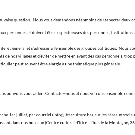
e mauvaise question. Nous vous demandons néanmoins de respecter deux co
ux personnes et doivent être respectueuses des personnes, institutions, 
intérêt général et s’adresser à l’ensemble des groupes politiques. Nous 
ts de nos villages et d’éviter de mettre en avant des cas personnels, trop 
rticulier peut souvent être élargie à une thématique plus générale.
, nous pouvons vous aider. Contactez-nous et nous verrons ensemble comme
che 1er juillet, par courriel (info@ittreculture.be), sur les réseaux socia
assant dans nos bureaux (Centre culturel d’Ittre – Rue de la Montagne, 36