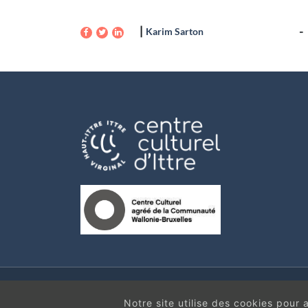
Karim Sarton
Copyright CLI © |
Me
Notre site utilise des cookies pour am