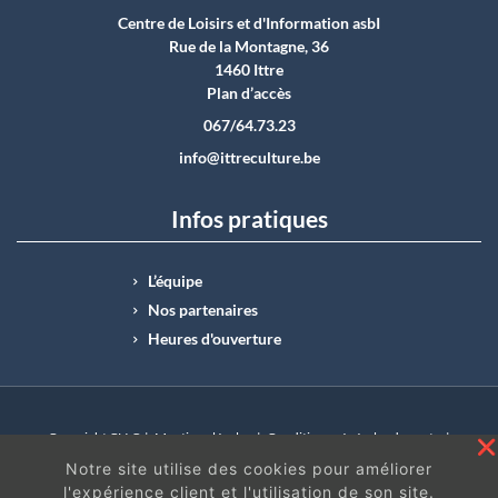
Centre de Loisirs et d'Information asbI
Rue de la Montagne, 36
1460 Ittre
Plan d’accès
067/64.73.23
info@ittreculture.be
Infos pratiques
L’équipe
Nos partenaires
Heures d'ouverture
Copyright CLI © |
Mentions légales
|
Conditions générales de vente
|
N°Entreprise : BE0414.742.009 |
BE50 0012 6285 4518
Notre site utilise des cookies pour améliorer
l'expérience client et l'utilisation de son site.