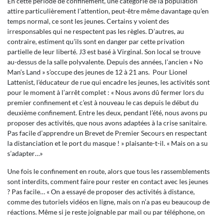
En cette période de confinement, une catégorie de la population
attire particulièrement l’attention, peut-être même davantage qu’en
temps normal, ce sont les jeunes. Certains y voient des
irresponsables qui ne respectent pas les règles. D’autres, au
contraire, estiment qu’ils sont en danger par cette privation
partielle de leur liberté. J3 est basé à Virginal. Son local se trouve
au-dessus de la salle polyvalente. Depuis des années, l’ancien « No
Man’s Land » s’occupe des jeunes de 12 à 21 ans. Pour Lionel
Lattenist, l’éducateur de rue qui encadre les jeunes, les activités sont
pour le moment à l’arrêt complet : « Nous avons dû fermer lors du
premier confinement et c’est à nouveau le cas depuis le début du
deuxième confinement. Entre les deux, pendant l’été, nous avons pu
proposer des activités, que nous avons adaptées à la crise sanitaire.
Pas facile d’apprendre un Brevet de Premier Secours en respectant
la distanciation et le port du masque ! » plaisante-t-il. « Mais on a su
s’adapter…»
Une fois le confinement en route, alors que tous les rassemblements
sont interdits, comment faire pour rester en contact avec les jeunes
? Pas facile… « On a essayé de proposer des activités à distance,
comme des tutoriels vidéos en ligne, mais on n’a pas eu beaucoup de
réactions. Même si je reste joignable par mail ou par téléphone, on