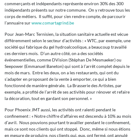
commerçants et indépendants représente environ 30% des 300
indépendants présents sur notre commune. On y retrouve tous les
corps de métiers. Il suffit, pour s’en rendre compte, de parcourir
l’annuaire sur
www.comartagrind.be
Pour Jean-Marc Ternisien, la situation sanitaire actuelle est vécue
différemment selon le secteur d’activités : « WTC, par exemple, une
société qui fabrique du gel hydroalcoolique, a beaucoup travaillé
ces derniers mois. D’un autre côté, on a des sociétés
événementielles, comme DVision (Stéphan De Mesmaeker) ou
Seepower (Emmanuel Baneton) qui sont à l’arrêt complet depuis le
mois de mars. Entre les deux, on a les restaurants, qui ont du
s’adapter en proposant de la vente à emporter, ce qui a bien
fonctionné de manière générale. La Brasserie des Artistes, par
exemple, a profité de l’arrêt de ses activités pour rénover et refaire
la décoration, tout en gardant son personnel. »
Pour Phoenix JMT aussi, les activités ont ralenti pendant le
confinement : « Notre chiffre d’affaires est descendu à 10% au mois
d’avril. Nous pouvions pourtant travailler pendant le confinement,
mais ce sont nos clients qui ont stoppé. Donc, même si nous étions
en mesure de produire, nos clients qui, eux, ont fermé, ont annulé