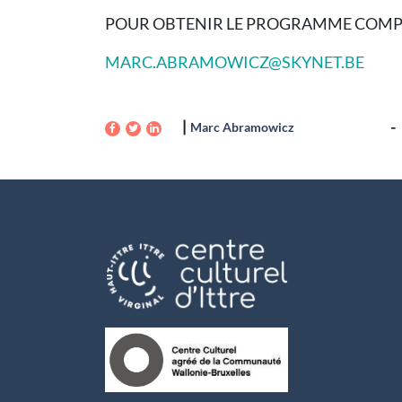
POUR OBTENIR LE PROGRAMME COMPLE
MARC.ABRAMOWICZ@SKYNET.BE
Marc Abramowicz