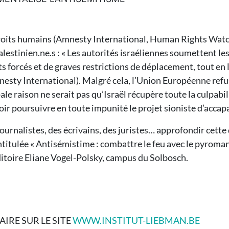
roits humains (Amnesty International, Human Rights Watch,
alestinien.ne.s : « Les autorités israéliennes soumettent le
ts forcés et de graves restrictions de déplacement, tout en l
Amnesty International). Malgré cela, l’Union Européenne re
le raison ne serait pas qu’Israël récupère toute la culpabil
ir poursuivre en toute impunité le projet sioniste d’accap
 journalistes, des écrivains, des juristes… approfondir cett
 intitulée « Antisémistime : combattre le feu avec le pyrom
ditoire Eliane Vogel-Polsky, campus du Solbosch.
IRE SUR LE SITE
WWW.INSTITUT-LIEBMAN.BE