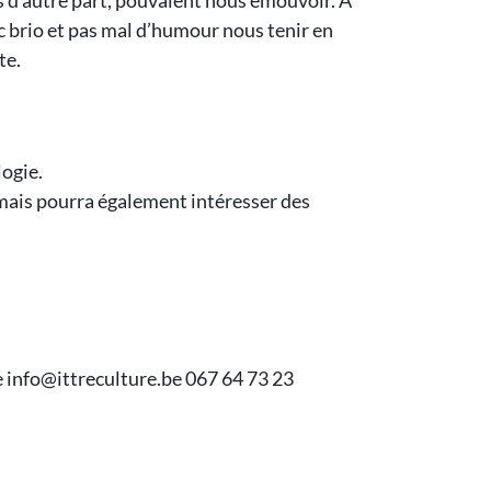
s d’autre part, pouvaient nous émouvoir. A
ec brio et pas mal d’humour nous tenir en
ête
.
logie.
 mais pourra également intéresser des
 info@ittreculture.be 067 64 73 23