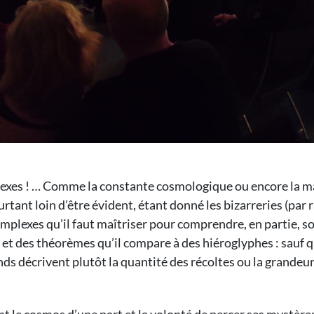
es ! … Comme la constante cosmologique ou encore la mati
ourtant loin d’être évident, étant donné les bizarreries (pa
complexes qu’il faut maîtriser pour comprendre, en partie, 
t des théorèmes qu’il compare à des hiéroglyphes : sauf qu
nds décrivent plutôt la quantité des récoltes ou la grandeu