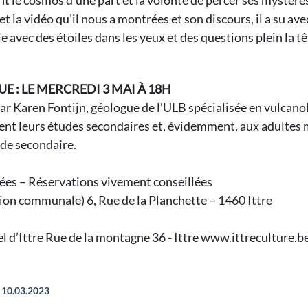
 le cosmos d’une part et la volonté de percer ses mystère
t la vidéo qu’il nous a montrées et son discours, il a su av
e avec des étoiles dans les yeux et des questions plein la t
 : LE MERCREDI 3 MAI À 18H
ar Karen Fontijn, géologue de l’ULB spécialisée en vulcano
nent leurs études secondaires et, évidemment, aux adultes
t de secondaire.
ées – Réservations vivement conseillées
ation communale) 6, Rue de la Planchette – 1460 Ittre
’Ittre Rue de la montagne 36 - Ittre www.ittreculture.be
10.03.2023