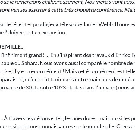
us le remercions chaleureusement. Nos mercis vont aussi à 
sont venues assister à cette très chouette conférence. Mais,
ar le récent et prodigieux télescope James Webb. Il nous ex
ue l’Univers est en expansion.
DE MILLE…
 l’infiniment grand ! … En s’inspirant des travaux d’Enric
e sable du Sahara. Nous avons aussi comparé le nombre de 
rprise, il y en a énormément ! Mais cet énormément est tel
omparaison, qu’on peut tenir dans notre main plus de molécule
verre de 30 cl contre 1023 étoiles dans l’univers) nous ai
! … À travers les découvertes, les anecdotes, mais aussi le
rogression de nos connaissances sur le monde : des Grecs an