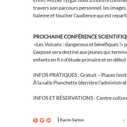
Enfin, Michel Tytgat nous a montré comment
travers son parcours personnel, les images e
haleine et toucher l’audience qui est reparti
PROCHAINE CONFÉRENCE SCIENTIFIQUE
«Les Volcans : dangereux et bénéfiques !» p
L’exposé sera destiné aux jeunes qui termi
enfants en fi n d’étude primaire et en débu
INFOS PRATIQUES : Gratuit – Places limit
À la salle Planchette (derrière l’administr
INFOS ET RÉSERVATIONS : Centre culturel d
Karim Sarton