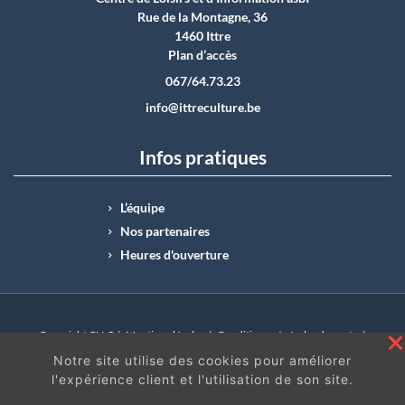
Rue de la Montagne, 36
1460 Ittre
Plan d’accès
067/64.73.23
info@ittreculture.be
Infos pratiques
L’équipe
Nos partenaires
Heures d'ouverture
Copyright CLI © |
Mentions légales
|
Conditions générales de vente
|
N°Entreprise : BE0414.742.009 |
BE50 0012 6285 4518
Notre site utilise des cookies pour améliorer
l'expérience client et l'utilisation de son site.
En continuant à surfer sur ce site, vous acceptez
les