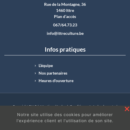
Rue de la Montagne, 36
1460 Ittre
Plan d’accès
067/64.73.23
info@ittreculture.be
Infos pratiques
L’équipe
Nos partenaires
Heures d'ouverture
Copyright CLI © |
Mentions légales
|
Conditions générales de vente
|
N°Entreprise : BE0414.742.009 |
BE50 0012 6285 4518
Notre site utilise des cookies pour améliorer
l'expérience client et l'utilisation de son site.
En continuant à surfer sur ce site, vous acceptez
les