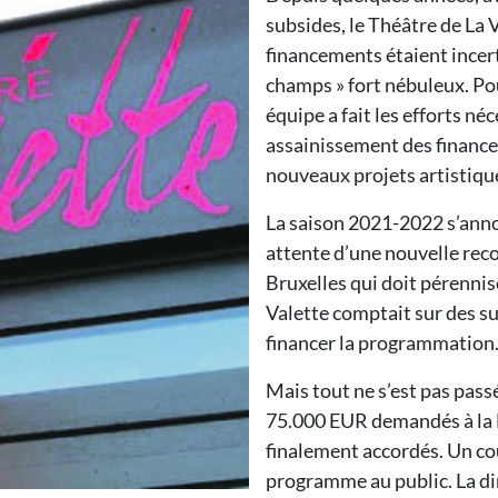
subsides, le Théâtre de La V
financements étaient incerta
champs » fort nébuleux. Pou
équipe a fait les efforts néc
assainissement des finance
nouveaux projets artistique
La saison 2021-2022 s’ann
attente d’une nouvelle rec
Bruxelles qui doit pérennise
Valette comptait sur des su
financer la programmation
Mais tout ne s’est pas pass
75.000 EUR demandés à la 
finalement accordés. Un co
programme au public. La dir