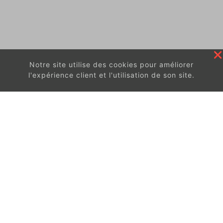
Notre site utilise des cookies pour améliorer
l'expérience client et l'utilisation de son site.
En continuant à surfer sur ce site, vous acceptez
les
conditions d'utilisation de ces cookies.
Got It