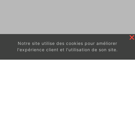
Notre site utilise des cookies pour améliorer
l'expérience client et l'utilisation de son site.
En continuant à surfer sur ce site, vous acceptez
les
conditions d'utilisation de ces cookies.
Got It