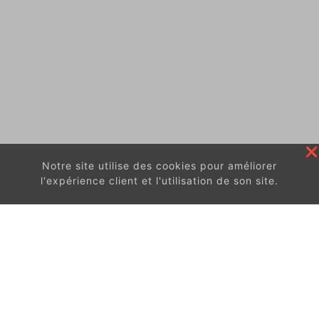
Notre site utilise des cookies pour améliorer
l'expérience client et l'utilisation de son site.
En continuant à surfer sur ce site, vous acceptez
les
conditions d'utilisation de ces cookies.
Got It