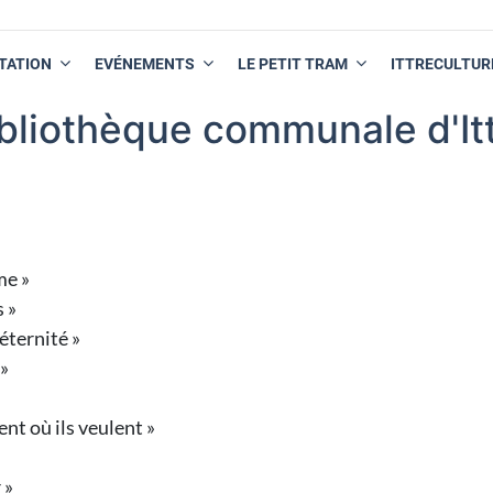
TATION
EVÉNEMENTS
LE PETIT TRAM
ITTRECULTUR
bliothèque communale d'It
ume »
s »
éternité »
 »
nt où ils veulent »
 »