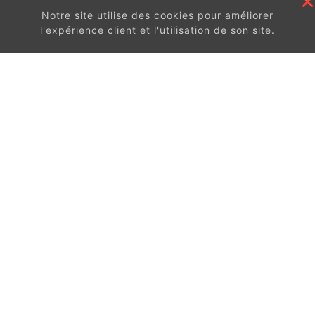
Notre site utilise des cookies pour améliorer
l'expérience client et l'utilisation de son site.
En continuant à surfer sur ce site, vous acceptez
les
conditions d'utilisation de ces cookies.
Got It