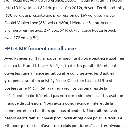
Au niveau des voix de préférence, c’est Christian Fayt qui arrive en
tête (1014 voix, soit 324 de plus qu’en 2012), devant Ferdinand Jolly
(678 voix, qui présente une progression de 169 voix), suivis par
Daniel Vankerkove (331 voix (-430)), Hélène de Schoutheete,
première femme avec 274 voix (-49) et Françoise Peeterbroeck
avec 272 voix (+54).
EPI et MR forment une alliance
Avec 9 sièges sur 17, la nouvelle majorité ittroise peut être qualifiée
de courte. Pour EPI, avec 6 sièges, toutes les possibilités étaient
ouvertes : une alliance aurait pu être conclue avec les 3 autres
groupes. La solution privilégiée par Christian Fayt et EPI s’est
portée sur le MR : « Retravailler avec nos partenaires de la
précédente majorité n’était pas notre premier choix car il y avait un
manque de cohésion. Nous avons donc regardé l’intérêt de la
commune et les chantiers qui nous attendent. Nous allons avoir
besoin de soutien au niveau provincial et régional pour l’avenir. Le
MR nous permettait d’avoir des relais politiques à d’autres niveaux.