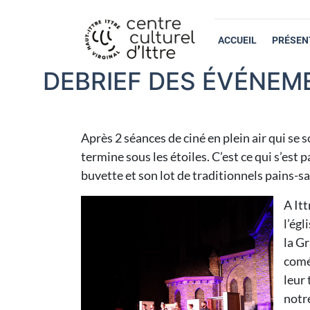
ACCUEIL
PRÉSEN
DEBRIEF DES ÉVÉNEME
Après 2 séances de ciné en plein air qui se s
termine sous les étoiles. C’est ce qui s’est 
buvette et son lot de traditionnels pains-s
A Itt
l’égl
la Gr
coméd
leur 
notr