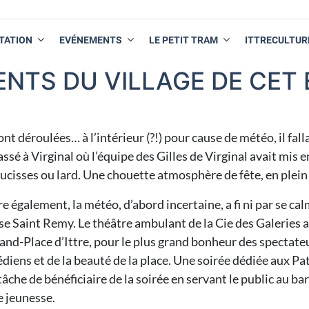
TATION
EVÉNEMENTS
LE PETIT TRAM
ITTRECULTUR
NTS DU VILLAGE DE CET ÉT
ont déroulées… à l’intérieur (?!) pour cause de météo, il fall
passé à Virginal où l’équipe des Gilles de Virginal avait mis 
aucisses ou lard. Une chouette atmosphère de fête, en plein 
re également, la météo, d’abord incertaine, a fi ni par se c
ise Saint Remy. Le théâtre ambulant de la Cie des Galeries a
and-Place d’Ittre, pour le plus grand bonheur des spectateu
iens et de la beauté de la place. Une soirée dédiée aux Pat
tâche de bénéficiaire de la soirée en servant le public au bar
e jeunesse.