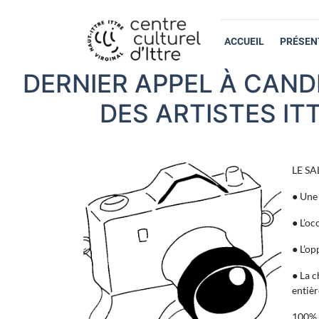
ACCUEIL
PRÉSEN
DERNIER APPEL À CAND
DES ARTISTES IT
LE SA
● Une 
● L’oc
● L’op
● La c
entièr
100%