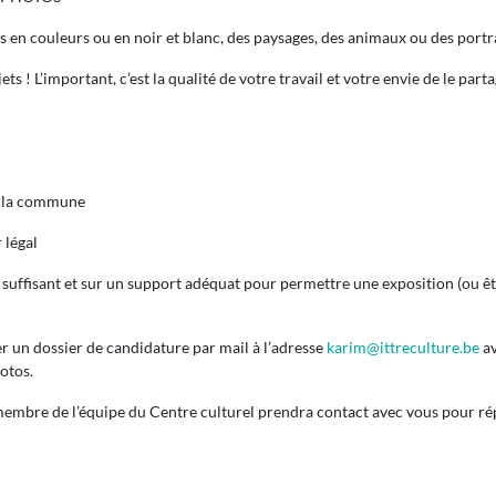
 en couleurs ou en noir et blanc, des paysages, des animaux ou des portrai
 ! L’important, c’est la qualité de votre travail et votre envie de le parta
vec la commune
 légal
uffisant et sur un support adéquat pour permettre une exposition (ou être
r un dossier de candidature par mail à l’adresse
karim@ittreculture.be
av
otos.
membre de l’équipe du Centre culturel prendra contact avec vous pour rép