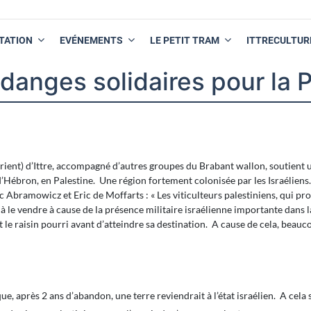
TATION
EVÉNEMENTS
LE PETIT TRAM
ITTRECULTUR
danges solidaires pour la P
rient) d’Ittre, accompagné d’autres groupes du Brabant wallon, soutient 
’Hébron, en Palestine. Une région fortement colonisée par les Israéliens.
rc Abramowicz et Eric de Moffarts : « Les viticulteurs palestiniens, qui pr
s à le vendre à cause de la présence militaire israélienne importante dans l
le raisin pourri avant d’atteindre sa destination. A cause de cela, beauc
 après 2 ans d’abandon, une terre reviendrait à l’état israélien. A cela s