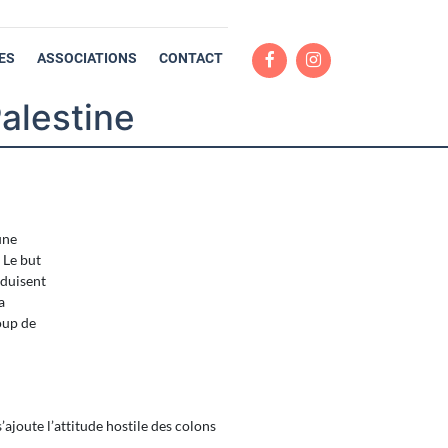
ES
ASSOCIATIONS
CONTACT
alestine
une
 Le but
oduisent
a
oup de
’ajoute l’attitude hostile des colons