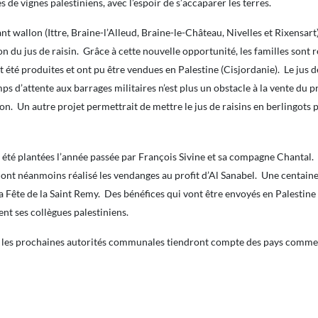
 de vignes palestiniens, avec l’espoir de s’accaparer les terres.
allon (Ittre, Braine-l’Alleud, Braine-le-Château, Nivelles et Rixensart),
on du jus de raisin. Grâce à cette nouvelle opportunité, les familles sont 
t été produites et ont pu être vendues en Palestine (Cisjordanie). Le jus d
mps d’attente aux barrages militaires n’est plus un obstacle à la vente du p
on. Un autre projet permettrait de mettre le jus de raisins en berlingots p
t été plantées l’année passée par François Sivine et sa compagne Chantal.
s ont néanmoins réalisé les vendanges au profit d’Al Sanabel. Une centaine 
a Fête de la Saint Remy. Des bénéfices qui vont être envoyés en Palestine
ent ses collègues palestiniens.
les prochaines autorités communales tiendront compte des pays comme la