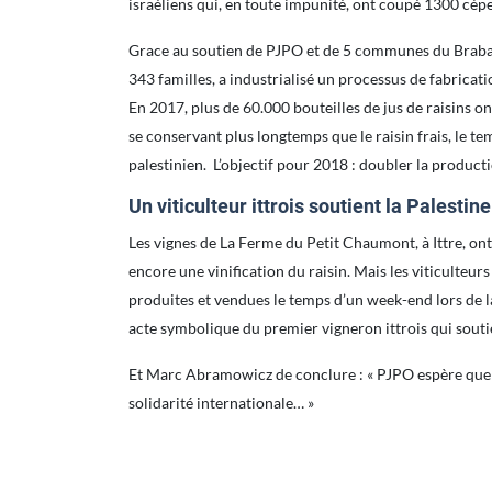
israéliens qui, en toute impunité, ont coupé 1300 cèpes
Grace au soutien de PJPO et de 5 communes du Brabant w
343 familles, a industrialisé un processus de fabricati
En 2017, plus de 60.000 bouteilles de jus de raisins on
se conservant plus longtemps que le raisin frais, le te
palestinien. L’objectif pour 2018 : doubler la producti
Un viticulteur ittrois soutient la Palestine
Les vignes de La Ferme du Petit Chaumont, à Ittre, on
encore une vinification du raisin. Mais les viticulteur
produites et vendues le temps d’un week-end lors de l
acte symbolique du premier vigneron ittrois qui souti
Et Marc Abramowicz de conclure : « PJPO espère que 
solidarité internationale… »