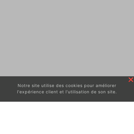
Notre site utilise des cookies pour améliorer
l'expérience client et l'utilisation de son site.
En continuant à surfer sur ce site, vous acceptez
les
conditions d'utilisation de ces cookies.
Got It