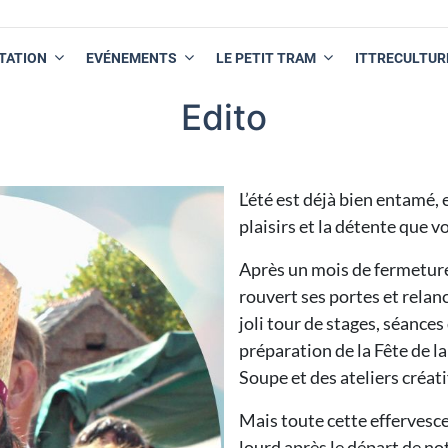
TATION
EVÉNEMENTS
LE PETIT TRAM
ITTRECULTUR
Edito
L’été est déjà bien entamé,
plaisirs et la détente que v
Après un mois de fermeture e
rouvert ses portes et relanc
joli tour de stages, séances 
préparation de la Fête de l
Soupe et des ateliers créatif
Mais toute cette effervesc
lourd après le départ de no