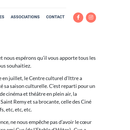
ES
ASSOCIATIONS
CONTACT
 et nous espérons qu’il vous apporte tous les
ous souhaitiez.
n juillet, le Centre culturel d’Ittre a
é sa saison culturelle. C’est reparti pour un
de cinéma et théâtre en plein air, la
a Saint Remy et sa brocante, celle des Ciné
s, etc, etc, etc.
ence, ne nous empêche pas d’avoir le cœur
tre ami Gus (de l’Etable d’Hôtes). Gus a