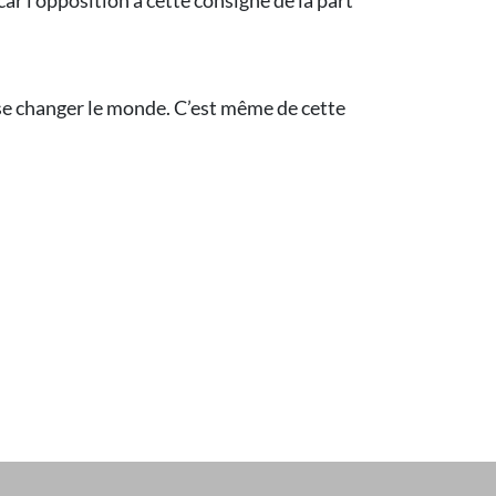
ar l’opposition à cette consigne de la part
sse changer le monde. C’est même de cette