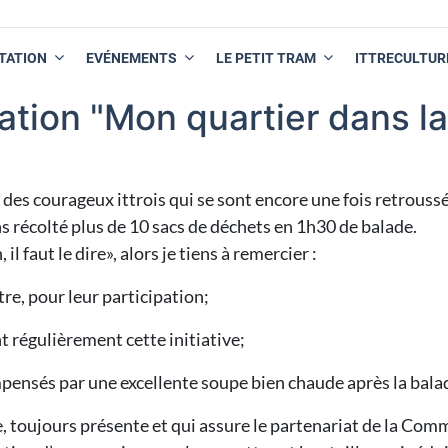
TATION
EVÉNEMENTS
LE PETIT TRAM
ITTRECULTUR
tion "Mon quartier dans la
rtie des courageux ittrois qui se sont encore une fois retrou
 récolté plus de 10 sacs de déchets en 1h30 de balade.
il faut le dire», alors je tiens à remercier :
re, pour leur participation;
 régulièrement cette initiative;
mpensés par une excellente soupe bien chaude après la bala
, toujours présente et qui assure le partenariat de la Commu