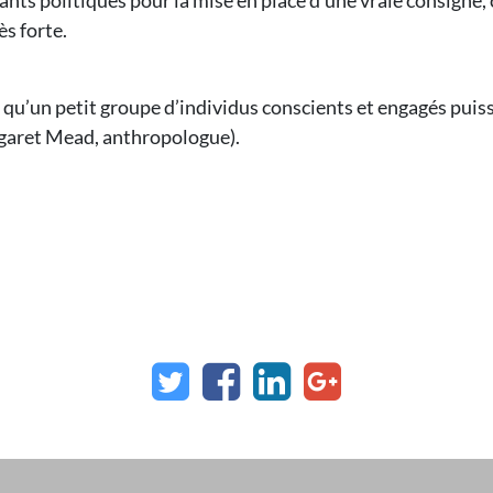
nts politiques pour la mise en place d’une vraie consigne, c
ès forte.
s qu’un petit groupe d’individus conscients et engagés pui
rgaret Mead, anthropologue).