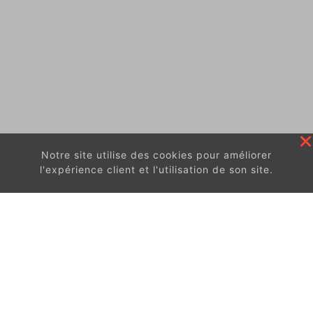
Notre site utilise des cookies pour améliorer
l'expérience client et l'utilisation de son site.
En continuant à surfer sur ce site, vous acceptez
les
conditions d'utilisation de ces cookies.
Got It