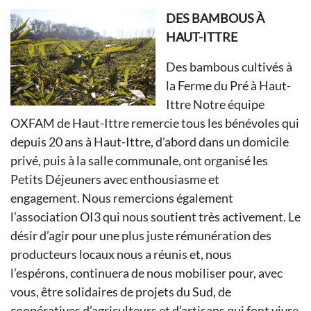
DES BAMBOUS À
HAUT-ITTRE
Des bambous cultivés à
la Ferme du Pré à Haut-
Ittre
Notre équipe
OXFAM de Haut-Ittre
remercie tous les bénévoles qui
depuis
20 ans à Haut-Ittre, d’abord dans
un domicile
privé, puis à la salle communale,
ont organisé les
Petits Déjeuners
avec enthousiasme et
engagement.
Nous remercions également
l’association
OI3 qui nous soutient très activement.
Le
désir d’agir pour une plus juste rémunération
des
producteurs locaux
nous a réunis et, nous
l’espérons,
continuera de nous mobiliser pour,
avec
vous, être solidaires de projets
du Sud, de
coopératives d’agriculteurs
et d’artisans qui font vivre