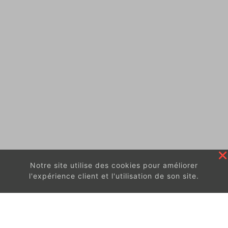
Notre site utilise des cookies pour améliorer
l'expérience client et l'utilisation de son site.
En continuant à surfer sur ce site, vous acceptez
les
conditions d'utilisation de ces cookies.
Got It