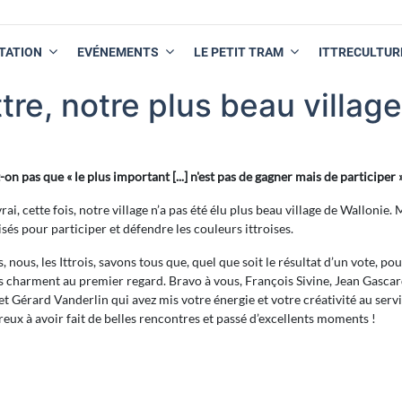
TATION
EVÉNEMENTS
LE PETIT TRAM
ITTRECULTUR
ttre, notre plus beau village
-on pas que « le plus important [...] n'est pas de gagner mais de participer »
vrai, cette fois, notre village n’a pas été élu plus beau village de Wallonie
sés pour participer et défendre les couleurs ittroises.
s, nous, les Ittrois, savons tous que, quel que soit le résultat d’un vote, pou
s charment au premier regard. Bravo à vous, François Sivine, Jean Gascar
t Gérard Vanderlin qui avez mis votre énergie et votre créativité au ser
ux à avoir fait de belles rencontres et passé d’excellents moments !