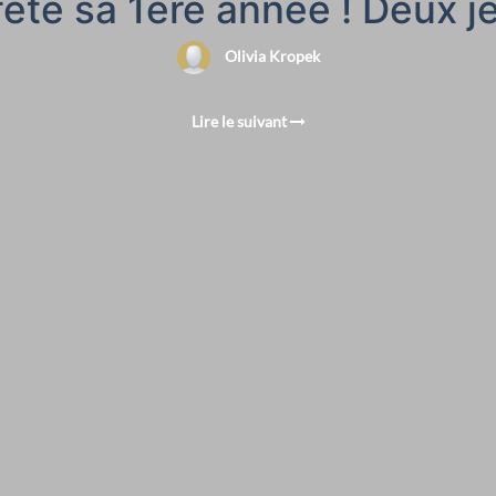
fêté sa 1ère année ! Deux je
Olivia Kropek
Lire le suivant