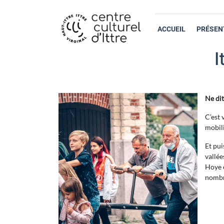
ACCUEIL
PRÉSEN
I
Ne dit
C’est 
mobili
Et pui
vallée
Hoye e
nombre