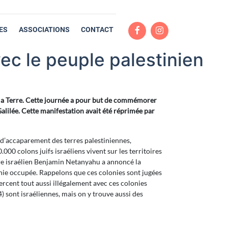
ES
ASSOCIATIONS
CONTACT
vec le peuple palestinien
e la Terre. Cette journée a pour but de commémorer
alilée. Cette manifestation avait été réprimée par
e d’accaparement des terres palestiniennes,
00 colons juifs israéliens vivent sur les territoires
re israélien Benjamin Netanyahu a annoncé la
ie occupée. Rappelons que ces colonies sont jugées
mercent tout aussi illégalement avec ces colonies
) sont israéliennes, mais on y trouve aussi des