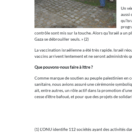
Un vér
aussi 
qu’Isr
progra
contrôle sont mis sur la touche. Alors qu’Israël a un p
Gaza se débrouiller seuls. » (2)
La vaccination israélienne a été très rapide. Israël ré
vaccins arrivent lentement et ne seront administrés que
Que pouvons-nous faire à Ittre ?
Comme marque de soutien au peuple palestinien en cette
sanitaire, nous avions assuré une cérémonie symbolique
ait, entre autres, un rôle actif dans la promotion d’u
cesse d’être bafoué, et pour que des projets de solidar
(1) L’ONU identifie 112 sociétés ayant des activités d