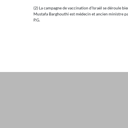
(2) La campagne de vaccination d’Israël se déroule b
Mustafa Barghouthi est médecin et ancien ministre pale
P.G.