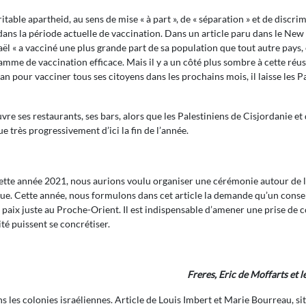
itable apartheid, au sens de mise « à part », de « séparation » et de discri
dans la période actuelle de vaccination. Dans un article paru dans le Ne
aël « a vacciné une plus grande part de sa population que tout autre pay
mme de vaccination efficace. Mais il y a un côté plus sombre à cette réus
lan pour vacciner tous ses citoyens dans les prochains mois, il laisse les 
ouvre ses restaurants, ses bars, alors que les Palestiniens de Cisjordanie e
 très progressivement d’ici la fin de l’année.
 année 2021, nous aurions voulu organiser une cérémonie autour de l’olivi
. Cette année, nous formulons dans cet article la demande qu’un conseil de
ne paix juste au Proche-Orient. Il est indispensable d’amener une prise de 
ité puissent se concrétiser.
Freres, Eric de Moffarts et
ans les colonies israéliennes. Article de Louis Imbert et Marie Bourreau, s