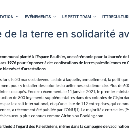
TATION
EVÉNEMENTS
LE PETIT TRAM
ITTRECULTUR
de la terre en solidarité a
ier communal planté à l’Espace Bauthier, une cérémonie pour la Journée d
mars 1976 pour s’opposer à des confiscations de terres palestiniennes en G
e blessés et d’arrestations.
 lors, le 30 mars est devenu la date à laquelle, annuellement, la politiqu
ent pour y installer des colonies israéliennes, est dénoncée. Plus de 600.0
iniens occupés. Encore récemment, le 11 janvier 2021, le premier minist
uction de 800 logements supplémentaires dans des colonies de Cisjordan
les par le droit international, et qu’une liste de 112 entreprises, qui com
iennes, a récemment été publiée par l’ONU(1). La majorité d’entre elles (94
tés beaucoup plus connues comme Airbnb ou Booking.com
rtheid à l’égard des Palestiniens, même dans la campagne de vaccination