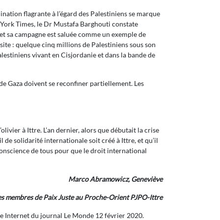
mination flagrante à l’égard des Palestiniens se marque
w York Times, le Dr Mustafa Barghouti constate
s, et sa campagne est saluée comme un exemple de
site : quelque cinq millions de Palestiniens sous son
Palestiniens vivant en Cisjordanie et dans la bande de
t de Gaza doivent se reconfiner partiellement. Les
er à Ittre. L’an dernier, alors que débutait la crise
 solidarité internationale soit créé à Ittre, et qu’il
conscience de tous pour que le droit international
Marco Abramowicz, Geneviève
 les membres de Paix Juste au Proche-Orient PJPO-Ittre
ite Internet du journal Le Monde 12 février 2020.