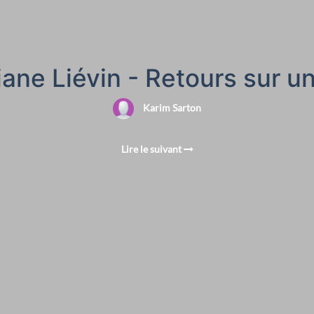
viane Liévin - Retours sur 
Karim Sarton
Lire le suivant