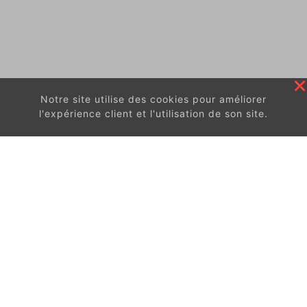
Notre site utilise des cookies pour améliorer
l'expérience client et l'utilisation de son site.
En continuant à surfer sur ce site, vous acceptez
les
conditions d'utilisation de ces cookies.
Got It