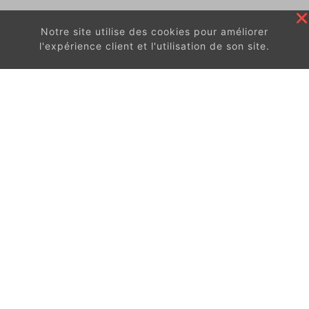
Notre site utilise des cookies pour améliorer
l'expérience client et l'utilisation de son site.
En continuant à surfer sur ce site, vous acceptez
les
conditions d'utilisation de ces cookies.
Got It