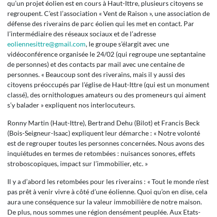
qu’un projet éolien est en cours à Haut-Ittre, plusieurs citoyens se
regroupent. C’est l’association « Vent de Raison », une association de
défense des riverains de parc éolien qui les met en contact. Par
l’intermédiaire des réseaux sociaux et de l’adresse
eoliennesittre@gmail.com
, le groupe s’élargit avec une
vidéoconférence organisée le 24/02 (qui regroupe une septantaine
de personnes) et des contacts par mail avec une centaine de
personnes. « Beaucoup sont des riverains, mais il y aussi des
citoyens préoccupés par l’église de Haut-Ittre (qui est un monument
classé), des ornithologues amateurs ou des promeneurs qui aiment
s’y balader » expliquent nos interlocuteurs.
Ronny Martin (Haut-Ittre), Bertrand Dehu (Bilot) et Francis Beck
(Bois-Seigneur-Isaac) expliquent leur démarche : « Notre volonté
est de regrouper toutes les personnes concernées. Nous avons des
inquiétudes en termes de retombées : nuisances sonores, effets
stroboscopiques, impact sur l’immobilier, etc. »
Il y a d’abord les retombées pour les riverains : « Tout le monde n’est
pas prêt à venir vivre à côté d’une éolienne. Quoi qu’on en dise, cela
aura une conséquence sur la valeur immobilière de notre maison.
De plus, nous sommes une région densément peuplée. Aux Etats-