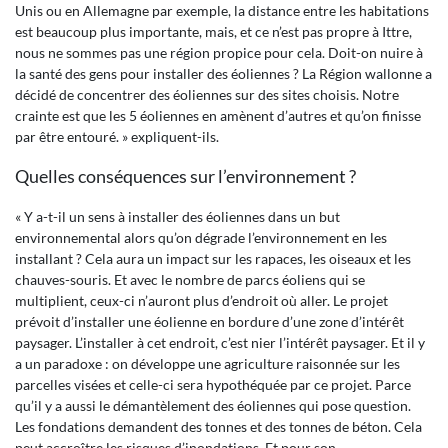
Unis ou en Allemagne par exemple, la distance entre les habitations
est beaucoup plus importante, mais, et ce n’est pas propre à Ittre,
nous ne sommes pas une région propice pour cela. Doit-on nuire à
la santé des gens pour installer des éoliennes ? La Région wallonne a
décidé de concentrer des éoliennes sur des sites choisis. Notre
crainte est que les 5 éoliennes en amènent d’autres et qu’on finisse
par être entouré. » expliquent-ils.
Quelles conséquences sur l’environnement ?
« Y a-t-il un sens à installer des éoliennes dans un but
environnemental alors qu’on dégrade l’environnement en les
installant ? Cela aura un impact sur les rapaces, les oiseaux et les
chauves-souris. Et avec le nombre de parcs éoliens qui se
multiplient, ceux-ci n’auront plus d’endroit où aller. Le projet
prévoit d’installer une éolienne en bordure d’une zone d’intérêt
paysager. L’installer à cet endroit, c’est nier l’intérêt paysager. Et il y
a un paradoxe : on développe une agriculture raisonnée sur les
parcelles visées et celle-ci sera hypothéquée par ce projet. Parce
qu’il y a aussi le démantèlement des éoliennes qui pose question.
Les fondations demandent des tonnes et des tonnes de béton. Cela
peut accroître les risques d’inondations. Et pour son