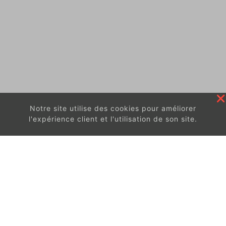
Notre site utilise des cookies pour améliorer
l'expérience client et l'utilisation de son site.
En continuant à surfer sur ce site, vous acceptez
les
conditions d'utilisation de ces cookies.
Got It