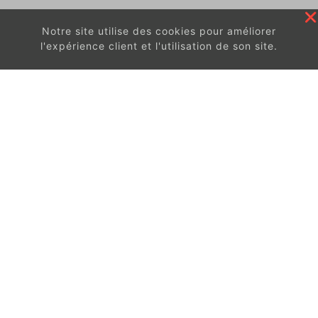
Notre site utilise des cookies pour améliorer
l'expérience client et l'utilisation de son site.
En continuant à surfer sur ce site, vous acceptez
les
conditions d'utilisation de ces cookies.
Got It