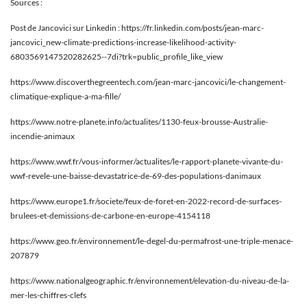
Sources :
Post de Jancovici sur Linkedin : https://fr.linkedin.com/posts/jean-marc-
jancovici_new-climate-predictions-increase-likelihood-activity-
6803569147520282625--7di?trk=public_profile_like_view
https://www.discoverthegreentech.com/jean-marc-jancovici/le-changement-
climatique-explique-a-ma-fille/
https://www.notre-planete.info/actualites/1130-feux-brousse-Australie-
incendie-animaux
https://www.wwf.fr/vous-informer/actualites/le-rapport-planete-vivante-du-
wwf-revele-une-baisse-devastatrice-de-69-des-populations-danimaux
https://www.europe1.fr/societe/feux-de-foret-en-2022-record-de-surfaces-
brulees-et-demissions-de-carbone-en-europe-4154118
https://www.geo.fr/environnement/le-degel-du-permafrost-une-triple-menace-
207879
https://www.nationalgeographic.fr/environnement/elevation-du-niveau-de-la-
mer-les-chiffres-clefs