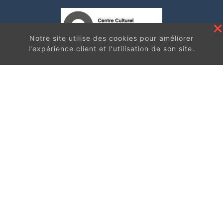
Notre site utilise des cookies pour améliorer
l'expérience client et l'utilisation de son site.
En continuant à surfer sur ce site, vous acceptez
les
Contact
conditions d'utilisation de ces cookies.
Got It
Centre de Loisirs et d'Information asbI
Rue de la Montagne, 36
1460 Ittre
Plan d’accès
067/64.73.23
info@ittreculture.be
Infos pratiques
L’équipe
Nos partenaires