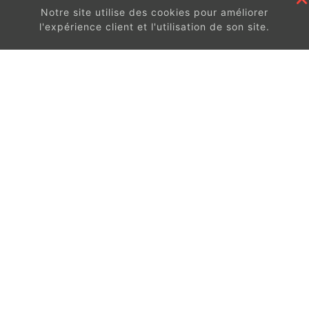
Notre site utilise des cookies pour améliorer
l'expérience client et l'utilisation de son site.
En continuant à surfer sur ce site, vous acceptez
les
conditions d'utilisation de ces cookies.
Got It