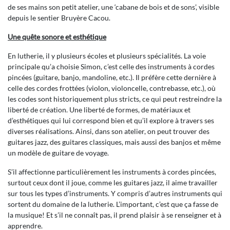
de ses mains son petit atelier, une ‘cabane de bois et de sons’, visible
depuis le sentier Bruyère Cacou.
Une quête sonore et esthétique
En lutherie, il y plusieurs écoles et plusieurs spécialités. La voie
principale qu’a choisie Simon, c’est celle des instruments à cordes
pincées (guitare, banjo, mandoline, etc.). Il préfère cette dernière à
celle des cordes frottées (violon, violoncelle, contrebasse, etc.), où
les codes sont historiquement plus stricts, ce qui peut restreindre la
liberté de création. Une liberté de formes, de matériaux et
d’esthétiques qui lui correspond bien et qu’il explore à travers ses
diverses réalisations. Ainsi, dans son atelier, on peut trouver des
guitares jazz, des guitares classiques, mais aussi des banjos et même
un modèle de guitare de voyage.
S’il affectionne particulièrement les instruments à cordes pincées,
surtout ceux dont il joue, comme les guitares jazz, il aime travailler
sur tous les types d’instruments. Y compris d’autres instruments qui
sortent du domaine de la lutherie. L’important, c’est que ça fasse de
la musique! Et s’il ne connaît pas, il prend plaisir à se renseigner et à
apprendre.