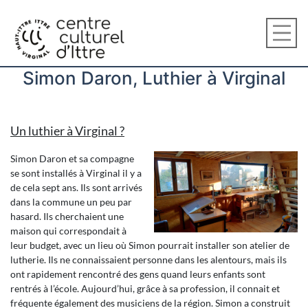
Simon Daron, Luthier à Virginal
Un luthier à Virginal ?
Simon Daron et sa compagne
se sont installés à Virginal il y a
de cela sept ans. Ils sont arrivés
dans la commune un peu par
hasard. Ils cherchaient une
maison qui correspondait à
leur budget, avec un lieu où Simon pourrait installer son atelier de
lutherie. Ils ne connaissaient personne dans les alentours, mais ils
ont rapidement rencontré des gens quand leurs enfants sont
rentrés à l’école. Aujourd’hui, grâce à sa profession, il connait et
fréquente également des musiciens de la région. Simon a construit