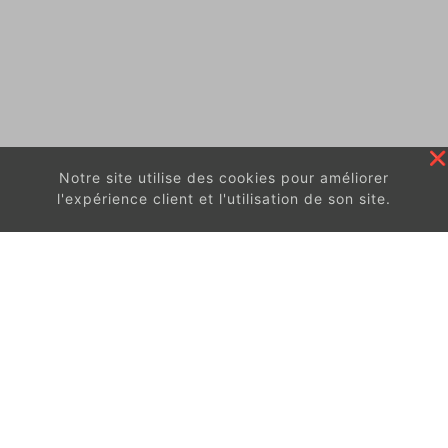
Notre site utilise des cookies pour améliorer
l'expérience client et l'utilisation de son site.
En continuant à surfer sur ce site, vous acceptez
les
conditions d'utilisation de ces cookies.
Got It