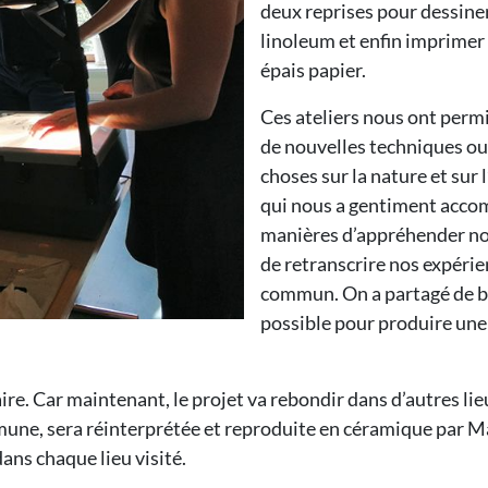
deux reprises pour dessine
linoleum et enfin imprimer 
épais papier.
Ces ateliers nous ont permis
de nouvelles techniques ou 
choses sur la nature et sur
qui nous a gentiment acco
manières d’appréhender no
de retranscrire nos expérie
commun. On a partagé de b
possible pour produire une 
aire. Car maintenant, le projet va rebondir dans d’autres l
mune, sera réinterprétée et reproduite en céramique par Ma
ans chaque lieu visité.