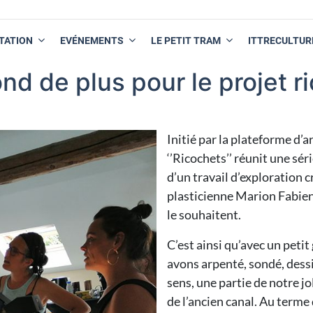
TATION
EVÉNEMENTS
LE PETIT TRAM
ITTRECULTUR
nd de plus pour le projet r
Initié par la plateforme d
‘’Ricochets’’ réunit une s
d’un travail d’exploration cr
plasticienne Marion Fabien,
le souhaitent.
C’est ainsi qu’avec un peti
avons arpenté, sondé, dess
sens, une partie de notre j
de l’ancien canal. Au term