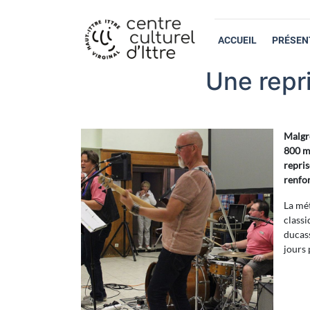
ACCUEIL
PRÉSEN
Une repr
Malgré
800 ma
repris
renfor
La mét
classi
ducass
jours 