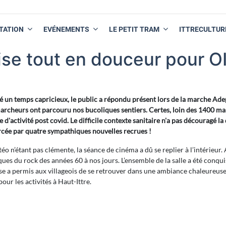
TATION
EVÉNEMENTS
LE PETIT TRAM
ITTRECULTUR
ise tout en douceur pour OI
 un temps capricieux, le public a répondu présent lors de la marche Ade
rcheurs ont parcouru nos bucoliques sentiers. Certes, loin des 1400 mar
e d'activité post covid. Le difficile contexte sanitaire n'a pas découragé
cée par quatre sympathiques nouvelles recrues !
éo n’étant pas clémente, la séance de cinéma a dû se replier à l’intérieur. A
ques du rock des années 60 à nos jours. L’ensemble de la salle a été conquis
e a permis aux villageois de se retrouver dans une ambiance chaleureus
pour les activités à Haut-Ittre.