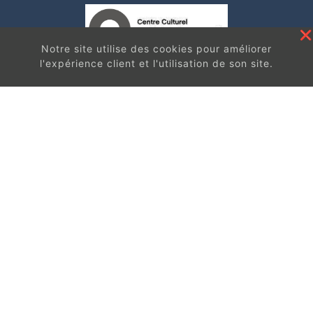
Notre site utilise des cookies pour améliorer
l'expérience client et l'utilisation de son site.
En continuant à surfer sur ce site, vous acceptez
les
Contact
conditions d'utilisation de ces cookies.
Got It
Centre de Loisirs et d'Information asbI
Rue de la Montagne, 36
1460 Ittre
Plan d’accès
067/64.73.23
info@ittreculture.be
Infos pratiques
L’équipe
Nos partenaires