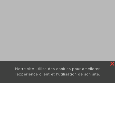
Notre site utilise des cookies pour améliorer
l'expérience client et l'utilisation de son site.
En continuant à surfer sur ce site, vous acceptez
les
conditions d'utilisation de ces cookies.
Got It