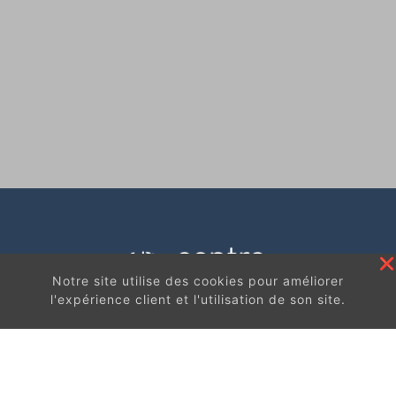
Notre site utilise des cookies pour améliorer
l'expérience client et l'utilisation de son site.
En continuant à surfer sur ce site, vous acceptez
les
conditions d'utilisation de ces cookies.
Got It