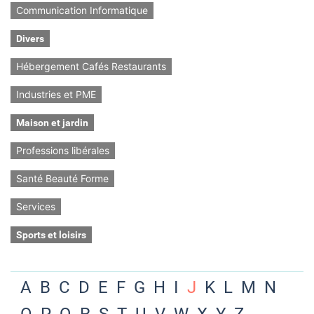
Communication Informatique
Divers
Hébergement Cafés Restaurants
Industries et PME
Maison et jardin
Professions libérales
Santé Beauté Forme
Services
Sports et loisirs
A
B
C
D
E
F
G
H
I
J
K
L
M
N