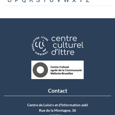
O
P
Q
R
S
T
U
V
W
X
Y
Z
Contact
Centre de Loisirs et d'Information asbI
Rue de la Montagne, 36